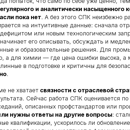
да попыток, что само по себе уже ценно, тем
регулярного и аналитически насыщенного 
асли пока нет
. А без этого СПК неизбежно р
ирается на интуитивные данные: сначала отр
 дефицитом или новым технологическим запр
начинает его описывать, обсуждать и медле
онные и образовательные решения. Для пром
о, а для химии — где цена ошибки высока, а
линные в подготовке и критичны для безопа
но
.
ме не хватает
связности с отраслевой стр
ультата. Сейчас работа СПК оценивается по
седаний, описанных профстандартов или пр
сли нужны ответы на другие вопросы
: ста
ые квалификации, ускорилось ли обновление