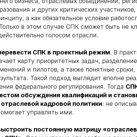
него бизнеса, отраслевых объединений, реги
разования и других критических участников,
инципу, а как обязательное условие работос
 Только в этом случае СПК сможет быть не к
 действительно голосом отрасли.
перевести СПК в проектный режим
. В прак
ачает карту приоритетных задач, разделени
менений и пилотов, а также понятные сроки,
езультата. Такой подход выглядит вполне ре
ения федерального регулирования. Тогда
СПК
естом обсуждения квалификаций и станов
отраслевой кадровой политики
: не описы
помогает управлять ими.
выстроить постоянную матрицу «отраслев