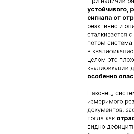
При наличии ря
устойчивого, 
сигнала от отр
реактивно и оп
сталкивается с
потом система 
в квалификаци
целом это плох
квалификации д
особенно опас
Наконец, систе
измеримого рез
документов, за
тогда как
отра
видно дефицитн