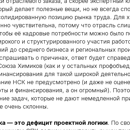
и отраслевого заказа, а скорее экспертный к
орый делает полезные вещи, но не всегда сп
солидированную позицию рынка труда. Для 
нно чувствительна, потому что отрасль сл
тобы её кадровые потребности можно было п
ирокого и структурированного участия работ
ий до среднего бизнеса и региональных про
 спрашивать о причинах, ответ будет справе
оюза Химиков (как и у остальных профобъед
инансирования для такой широкой деятельн
ние НСК не предусмотрено (и даже не оцен
ты и финансирования, а он огромный). Поэт
ние задач, которые не дают немедленной пр
е очень склонны.
ка — это дефицит проектной логики
. По св