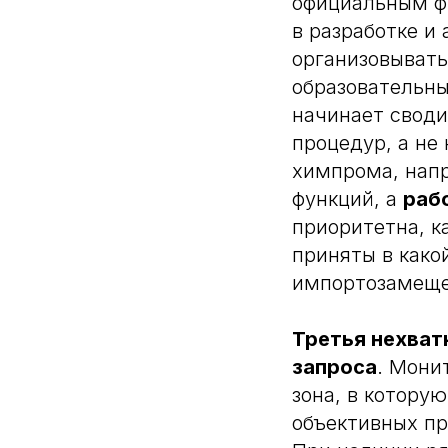
официальным ф
в разработке и
организовывать
образовательны
начинает своди
процедур, а не
химпрома, напр
функций, а
раб
приоритетна, к
приняты в какой
импортозамещен
Третья нехват
запроса
. Мони
зона, в котору
объективных пр