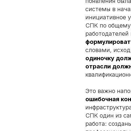
появления была
системы в нача
инициативное у
СПК по общему 
работодателей 
формулировать
словами, исход
одиночку долж
отрасли должн
квалификационн
Это важно нап
ошибочная ко
инфраструктура
СПК один из са
работа: создан