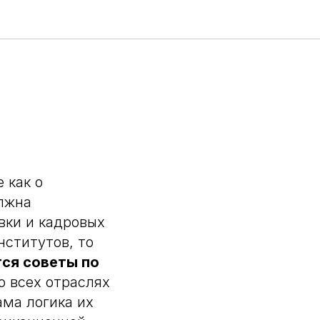
 как о
олжна
вки и кадровых
нститутов, то
ся советы по
о всех отраслях
ама логика их