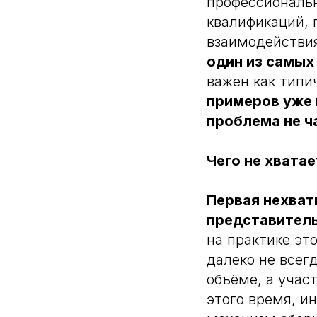
профессиональн
квалификаций, 
взаимодействи
один из самы
важен как типи
примеров уже 
проблема не ч
Чего не хватае
Первая нехват
представител
на практике эт
далеко не всег
объёме, а учас
этого время, и