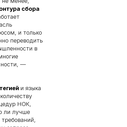
 не менее,
контура сбора
аботает
асль
осом, и только
нно переводить
ышленности в
 многие
сности, —
атегией
и языка
 количеству
оцедур НОК,
ло ли лучше
 требований,