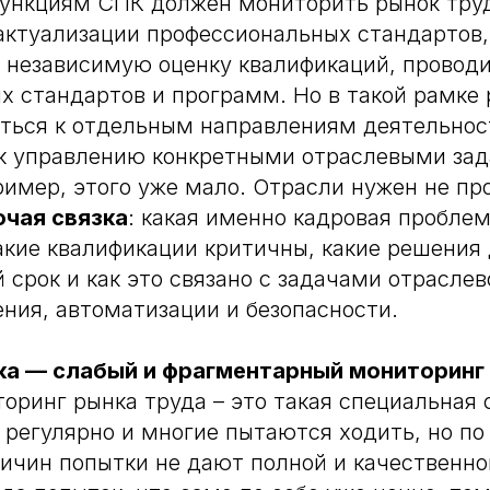
ункциям СПК должен мониторить рынок труд
 актуализации профессиональных стандартов,
 независимую оценку квалификаций, проводи
х стандартов и программ. Но в такой рамке 
ться к отдельным направлениям деятельнос
 к управлению конкретными отраслевыми за
имер, этого уже мало. Отрасли нужен не пр
очая связка
: какая именно кадровая пробле
акие квалификации критичны, какие решения
 срок и как это связано с задачами отраслев
ия, автоматизации и безопасности.
ка — слабый и фрагментарный мониторинг
торинг рынка труда – это такая специальная 
ю регулярно и многие пытаются ходить, но по
ичин попытки не дают полной и качественн