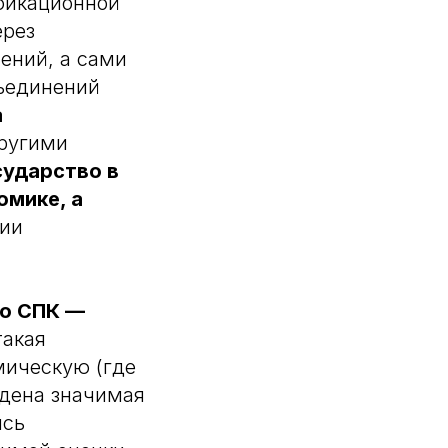
фикационной
ерез
ений, а сами
бъединений
а
Другими
сударство в
омике, а
нии
то СПК —
такая
мическую (где
едена значимая
ись