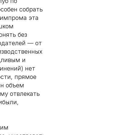
луб по
особен собрать
химпрома эта
ишком
онять без
одателей — от
изводственных
дливым и
инений) нет
ости, прямое
ен объем
ому отвлекать
ибыли,
оим