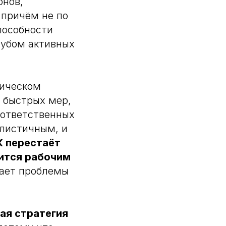
онов,
 причём не по
пособности
лубом активных
тическом
е быстрых мер,
 ответственных
алистичным, и
 перестаёт
ится рабочим
вает проблемы
ая стратегия