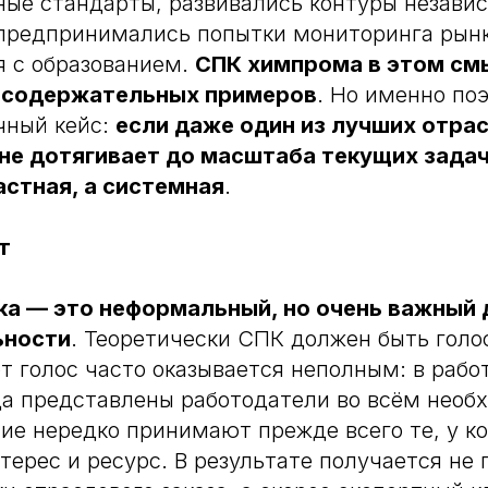
ые стандарты, развивались контуры незави
предпринимались попытки мониторинга рынк
я с образованием.
СПК химпрома в этом см
х содержательных примеров
. Но именно по
чный кейс:
если даже один из лучших отра
не дотягивает до масштаба текущих задач,
астная, а системная
.
т
ка — это неформальный, но очень важный
ьности
. Теоретически СПК должен быть голо
от голос часто оказывается неполным: в рабо
да представлены работодатели во всём нео
тие нередко принимают прежде всего те, у ко
нтерес и ресурс. В результате получается не