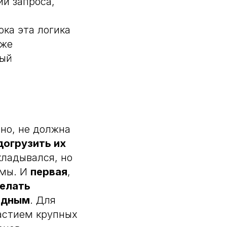
и запроса,
ока эта логика
аже
ный
чно, не должна
догрузить их
кладывался, но
рмы. И
первая
,
делать
идным
. Для
астием крупных