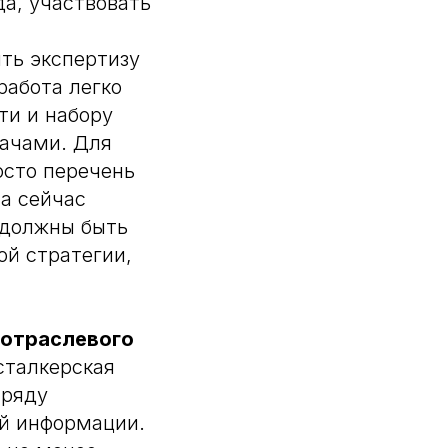
а, участвовать
ть экспертизу
работа легко
ти и набору
дачами. Для
осто перечень
ма сейчас
 должны быть
ой стратегии,
 отраслевого
сталкерская
 ряду
ой информации.