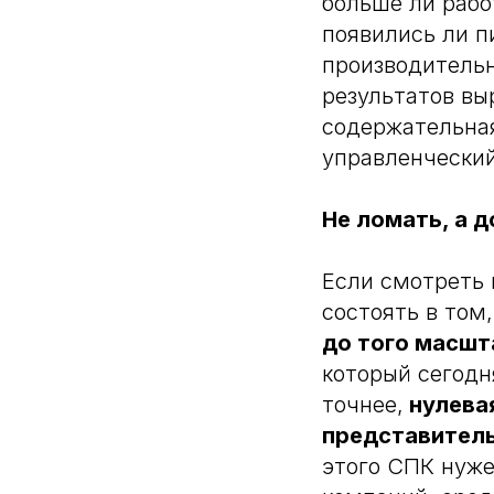
больше ли рабо
появились ли п
производительн
результатов вы
содержательная
управленческий
Не ломать, а 
Если смотреть 
состоять в том
до того масшт
который сегодн
точнее,
нулева
представитель
этого СПК нуже