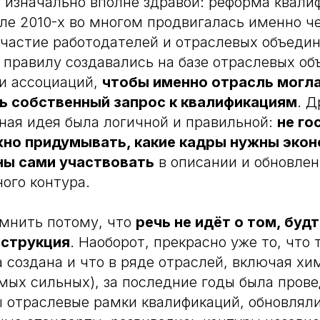
 изначально вполне здравой: реформа квали
ле 2010-х во многом продвигалась именно ч
частие работодателей и отраслевых объедин
правилу создавались на базе отраслевых о
и ассоциаций,
чтобы именно отрасль могл
 собственный запрос к квалификациям
. 
ная идея была логичной и правильной:
не го
но придумывать, какие кадры нужны экон
ы сами участвовать
в описании и обновле
ого контура.
омнить потому, что
речь не идёт о том, буд
нструкция
. Наоборот, прекрасно уже то, что 
 создана и что в ряде отраслей, включая хи
мых сильных), за последние годы была пров
ы отраслевые рамки квалификаций, обновлял