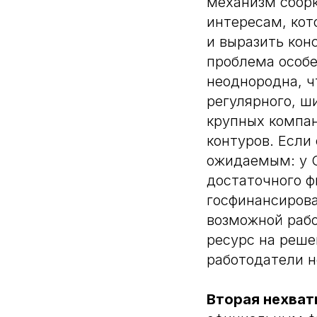
механизм сборк
интересам, кот
и выразить кон
проблема особе
неоднородна, ч
регулярного, ш
крупных компан
контуров. Если
ожидаемым: у С
достаточного ф
госфинансирова
возможной рабо
ресурс на реше
работодатели н
Вторая нехват