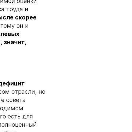
симой оценки
а труда и
ысле скорее
этому он и
слевых
 значит,
 дефицит
сом отрасли, но
те совета
бходимом
го есть для
 полноценный