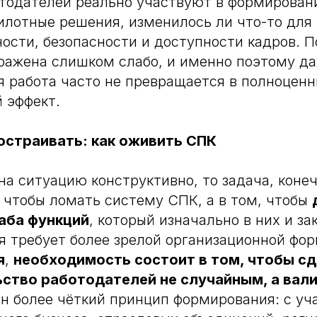
тодателей реально участвуют в формировани
илотные решения, изменилось ли что-то для
ости, безопасности и доступности кадров. П
ражена слишком слабо, и именно поэтому д
 работа часто не превращается в полноцен
 эффект.
достраивать: как оживить СПК
на ситуацию конструктивно, то задача, коне
, чтобы ломать систему СПК, а в том, чтобы
аба функций
, который изначально в них и за
я требует более зрелой организационной фо
я
,
необходимость состоит в том, чтобы с
ство работодателей не случайным, а вал
н более чёткий принцип формирования: с уч