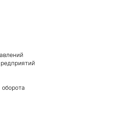
равлений
предприятий
 оборота