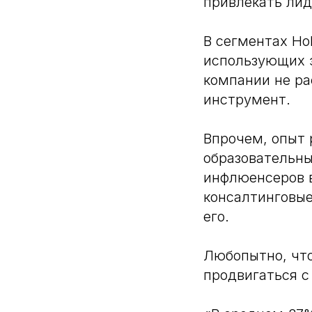
привлекать лид
В сегментах Ho
использующих э
компании не р
инструмент.
Впрочем, опыт 
образовательны
инфлюенсеров в
консалтинговые
его.
Любопытно, что
продвигаться с