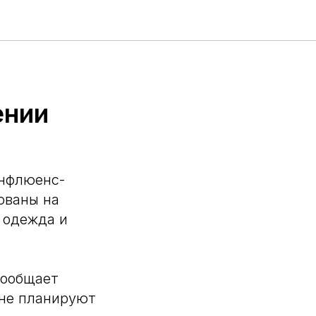
ении
нфлюенс-
ованы на
 одежда и
сообщает
 не планируют