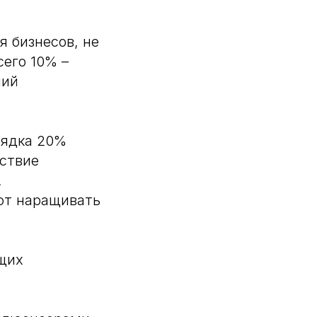
я бизнесов, не
его 10% –
чий
рядка 20%
тствие
,
ют наращивать
ющих